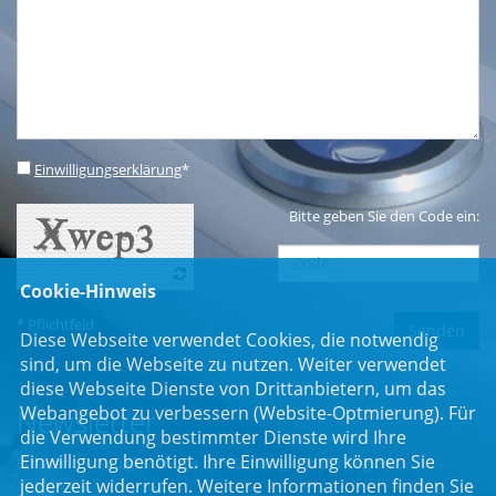
Einwilligungserklärung
*
Bitte geben Sie den Code ein:
Cookie-Hinweis
* Pflichtfeld
Diese Webseite verwendet Cookies, die notwendig
sind, um die Webseite zu nutzen. Weiter verwendet
diese Webseite Dienste von Drittanbietern, um das
Webangebot zu verbessern (Website-Optmierung). Für
Newsletter
die Verwendung bestimmter Dienste wird Ihre
Einwilligung benötigt. Ihre Einwilligung können Sie
Erhalten Sie Neuigkeiten aus dem Landtag und der Region.
jederzeit widerrufen. Weitere Informationen finden Sie