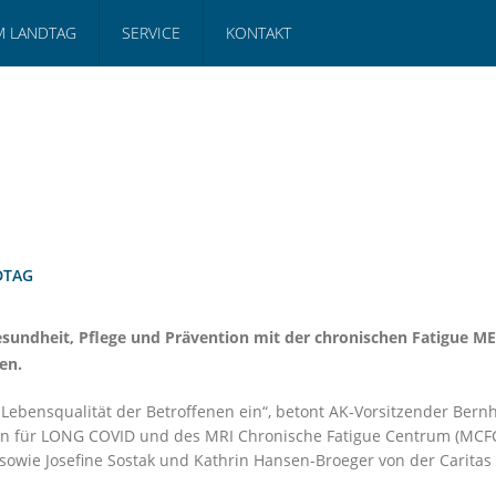
M LANDTAG
SERVICE
KONTAKT
DTAG
r Gesundheit, Pflege und Prävention mit der chronischen Fatigue 
ken.
ebensqualität der Betroffenen ein“, betont AK-Vorsitzender Bernh
den für LONG COVID und des MRI Chronische Fatigue Centrum (MCFC
 sowie Josefine Sostak und Kathrin Hansen-Broeger von der Carita