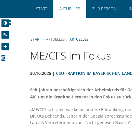
START
AKTUELLES
ZUR PERSON
I
START
AKTUELLES
AKTUELLES
ME/CFS im Fokus
30.10.2025 |
CSU-FRAKTION IM BAYERISCHEN LAN
Seit Jahren beschäftigt sich der Arbeitskreis fü
AK, um die Krankheit erneut in den Fokus zu rüc
ME/CFS schränkt wie keine andere Erkrankung die L
Dr. Uta Behrends, Leiterin der Spezialsprechstun
Lau als Vertreterinnen von „Nicht genesen Bayern“