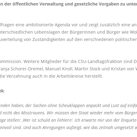
n der öffentlichen Verwaltung und gesetzliche Vorgaben zu unter
lfragen eine ambitionierte Agenda vor und zeigt zusätzlich eine a
nterschiedlichen Lebenslagen der Bürgerinnen und Bürger wie Wohn
uverteilung von Zuständigkeiten auf den verschiedenen politischen
ommission. Weitere Mitglieder für die CSU-Landtagsfraktion sind Dr
 Tanja Schorer-Dremel, Manuel Knoll, Martin Stock und Kristan von
die Verzahnung auch in die Arbeitskreise herstellt.
ek
:
itzenden haben, der Sachen ohne Scheuklappen anpackt und Lust auf ein
und nicht des Misstrauens. Wir müssen den Staat wieder mehr vom Bürger
e stellen: ‚Wer ist schuld an Fehlern‘. Ich erwarte mir von der Enquete
voll sind. Und auch Anregungen aufzeigt, wie das zeitnah umgesetzt we